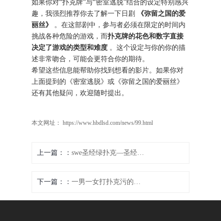
如果你对“扑克牌”与“密室逃脱”结合的设定特别感兴
趣，我强烈推荐你去了解一下日剧
《弥留之国的爱
丽丝》
。在这部剧中，参与者必须在限定的时间内
挑战各种危险的游戏，而
扑克牌的花色和数字直接
决定了游戏的类型和难度
。这个设定与你的你的描
述非常吻合，可能会更符合你的期待。
希望这些信息能帮助你找到想看的影片。如果你对
上面提到的《密室逃脱》或《弥留之国的爱丽丝》
还有其他疑问，欢迎随时提出。
本文网址： https://www.hbdlsd.com/news/99.html
上一篇：
swe圣经绿扑克—圣经 绿色
下一篇：
一男一女打扑克污的那种、1. 王牌对王牌：心跳博弈夜2. 红桃Queen与黑桃King的深夜对局3. 暗号：今夜不打烊的双人游戏4. 筹码升温：特别规则下的较量5. 纸牌密语：藏在花色里的约定