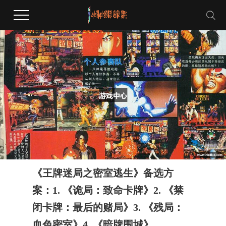
《王牌迷局之密室逃生》备选方
案：1. 《诡局：致命卡牌》2. 《禁
闭卡牌：最后的赌局》3. 《残局：
血色密室》4. 《暗牌围城》