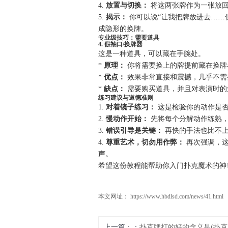
4.
放置与切换：
将这两张牌作为一张放回
5.
揭示：
你可以说“让我把牌放进去……
成隐形的换牌。
专业级技巧：需要道具
4. 假袖口/换牌器
这是一种道具，可以藏在手腕处。
*
原理：
你将需要换上的牌提前藏在换牌
*
优点：
效果非常直接和震撼，几乎不需
*
缺点：
需要购买道具，并且对表演时的
练习建议与道德准则
1.
对着镜子练习：
这是检验你的动作是否
2.
慢动作开始：
先将每个分解动作练熟，
3.
错误引导是关键：
再快的手法也比不上
4.
尊重艺术，切勿用作弊：
再次强调，这
声。
希望这份教程能帮助你入门扑克魔术的神奇
本文网址： https://www.hbdlsd.com/news/41.html
上一篇：
扑克牌打的好的含义是(扑克