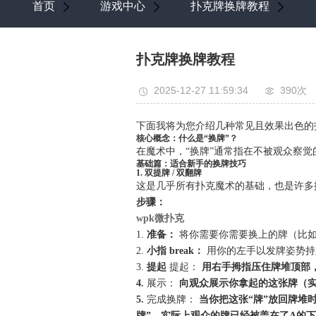
首页
游戏中心
扑克牌换牌教程
扑克牌换牌教程
2025-12-27 11:59:34
390次
下面我将为您介绍几种常见且效果出色的
核心概念：什么是“换牌”？
在魔术中，“换牌”通常指在不被观众察觉的情况
基础篇：适合新手的换牌技巧
1. 双提牌 / 双翻牌
这是几乎所有扑克魔术的基础，也是许多
步骤：
wpk微扑克
1.
准备：
将你需要你需要换上的牌（比如
2.
小指 break：
用你的左手以发牌姿势持
3.
提起
提起：
用右手拇指压住牌堆顶部，
4.
展示：
向观众展示你拿起的这张牌（实
5.
完成换牌：
当你把这张“牌”放回牌堆
牌”。实际上观众的牌已经被盖在了A的