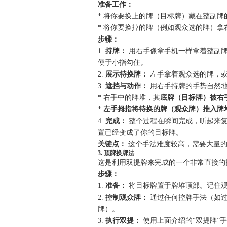
准备工作：
* 将你要换上的牌（目标牌）藏在整副牌
* 将你要换掉的牌（例如观众选的牌）拿
步骤：
1.
持牌：
用右手像拿手机一样拿着整副牌
便于小指勾住。
2.
展示待换牌：
左手拿着观众选的牌，或
3.
遮挡与动作：
用右手持牌的手势自然地
* 右手中的牌堆，其
底牌（目标牌）被右
*
左手拇指将待换的牌（观众牌）推入牌
4.
完成：
整个过程在瞬间完成，听起来复
置已经变成了你的目标牌。
关键点：
这个手法难度较高，需要大量的
3. 顶牌换牌法
这是利用双提牌来完成的一个非常直接的
步骤：
1.
准备：
将目标牌置于牌堆顶部。记住
2.
控制观众牌：
通过任何控牌手法（如过
牌）。
3.
执行双提：
使用上面介绍的“双提牌”