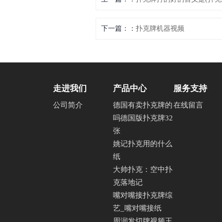
下一篇：
扑克牌机器视频
走进我们
产品中心
服务支持
公司简介
德国有卖扑克牌的
在线留言
吗德国版扑克牌32
张
姚记扑克用的什么
纸
大帅扑克：空中扑
克落地记
嘴对嘴接扑克牌综
艺_嘴对嘴接纸
周润发切牌视频王