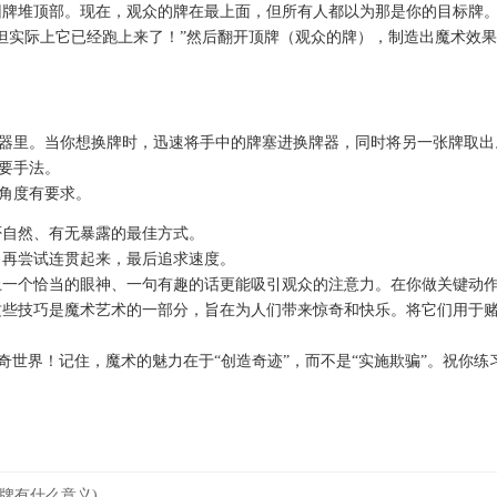
牌堆顶部。现在，观众的牌在最上面，但所有人都以为那是你的目标牌
但实际上它已经跑上来了！”然后翻开顶牌（观众的牌），制造出魔术效
器里。当你想换牌时，迅速将手中的牌塞进换牌器，同时将另一张牌取出
要手法。
角度有要求。
自然、有无暴露的最佳方式。
再尝试连贯起来，最后追求速度。
一个恰当的眼神、一句有趣的话更能吸引观众的注意力。在你做关键动
些技巧是魔术艺术的一部分，旨在为人们带来惊奇和快乐。将它们用于
世界！记住，魔术的魅力在于“创造奇迹”，而不是“实施欺骗”。祝你练
牌有什么意义)