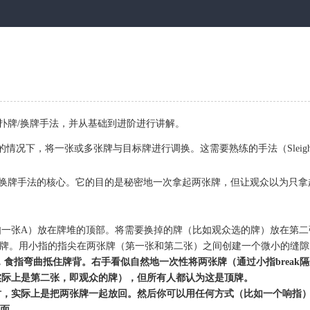
扑牌/换牌手法，并从基础到进阶进行讲解。
下，将一张或多张牌与目标牌进行调换。这需要熟练的手法（Sleight of Ha
换牌手法的核心。它的目的是秘密地一次拿起两张牌，但让观众以为只拿
一张A）放在牌堆的顶部。将需要换掉的牌（比如观众选的牌）放在第二
牌。用小指的指尖在两张牌（第一张和第二张）之间创建一个微小的缝隙
食指弯曲抵住牌背。右手看似自然地一次性将两张牌（通过小指break
际上是第二张，即观众的牌），但所有人都认为这是顶牌。
时，实际上是把两张牌一起放回。然后你可以用任何方式（比如一个响指）
下面。