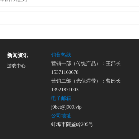
销售热线
新闻资讯
营销一部（传统产品）：王部长
游戏中心
15371160678
营销二部（光伏焊带）：曹部长
13921871003
电子邮箱
j9bet@j909.vip
公司地址
蚌埠市院鉴岭205号