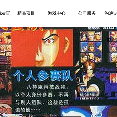
ker官
精品项目
游戏中心
公司服务
沟通we
页
加入