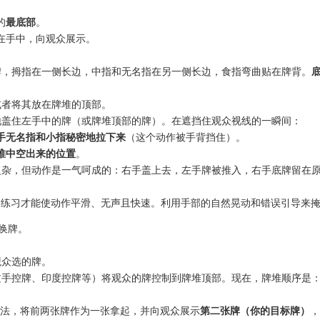
的
最底部
。
在手中，向观众展示。
，拇指在一侧长边，中指和无名指在另一侧长边，食指弯曲贴在牌背。
者将其放在牌堆的顶部。
盖住左手中的牌（或牌堆顶部的牌）。在遮挡住观众视线的一瞬间：
手无名指和小指秘密地拉下来
（这个动作被手背挡住）。
堆中空出来的位置
。
杂，但动作是一气呵成的：右手盖上去，左手牌被推入，右手底牌留在
练习才能使动作平滑、无声且快速。利用手部的自然晃动和错误引导来
换牌。
观众选的牌。
手控牌、印度控牌等）将观众的牌控制到牌堆顶部。现在，牌堆顺序是
手法，将前两张牌作为一张拿起，并向观众展示
第二张牌（你的目标牌）
，