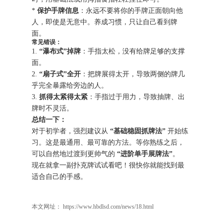
*
保护手牌信息
：永远不要将你的手牌正面朝向他
人，即使是无意中。养成习惯，只让自己看到牌
面。
常见错误：
1.
“瀑布式”掉牌
：手指太松，没有给牌足够的支撑
面。
2.
“扇子式”全开
：把牌展得太开，导致两侧的牌几
乎完全暴露给旁边的人。
3.
抓得太紧得太紧
：手指过于用力，导致抽牌、出
牌时不灵活。
总结一下：
对于初学者，强烈建议从
“基础稳固抓牌法”
开始练
习。这是最通用、最可靠的方法。等你熟练之后，
可以自然地过渡到更帅气的
“进阶单手展牌法”
。
现在就拿一副扑克牌试试看吧！很快你就能找到最
适合自己的手感。
本文网址： https://www.hbdlsd.com/news/18.html