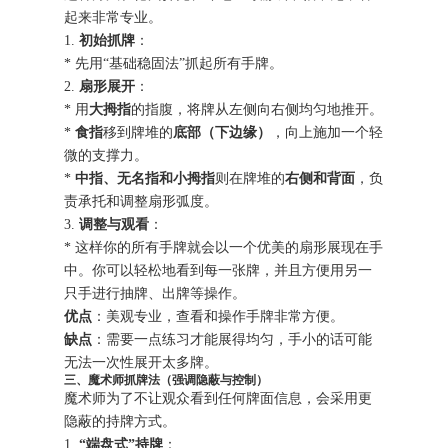
起来非常专业。
1.
初始抓牌
：
* 先用“基础稳固法”抓起所有手牌。
2.
扇形展开
：
* 用
大拇指
的指腹，将牌从左侧向右侧均匀地推开。
*
食指
移到牌堆的
底部（下边缘）
，向上施加一个轻
微的支撑力。
*
中指、无名指和小拇指
则在牌堆的
右侧和背面
，负
责承托和调整扇形弧度。
3.
调整与观看
：
* 这样你的所有手牌就会以一个优美的扇形展现在手
中。你可以轻松地看到每一张牌，并且方便用另一
只手进行抽牌、出牌等操作。
优点
：美观专业，查看和操作手牌非常方便。
缺点
：需要一点练习才能展得均匀，手小的话可能
无法一次性展开太多牌。
三、魔术师抓牌法（强调隐蔽与控制）
魔术师为了不让观众看到任何牌面信息，会采用更
隐蔽的持牌方式。
1.
“端盘式”持牌
：