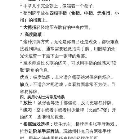
* 手掌几乎完全朝上，像端着一个盘子。
* 整副牌平放在
四根手指（食指、中指、无名指、小
指）的指腹
上。
*
大拇指
轻轻地压在牌背的中央位置。
2.
高度隐蔽
：
* 这种持牌方式，无论是你自己还是观众，都极难直
接看到牌面。通常需要轻微抬高手腕，用眼睛的余
光快速瞥一下最下面一张牌的角落。
* 魔术师通过长期的练习，可以用手指的触感来“读
取”牌角的信息。
优点
：极度隐蔽，非常适合需要绝对保密的场合。
缺点
：不适合常规游戏，查看牌面非常不方便，且
容易掉牌。
四、实用小贴士与常见错误
*
放松！
紧张会导致手部僵硬，反而更容易掉牌。
*
练习
：空手或者手或者用少量牌（比如5-7张）开
始练习，逐渐增加数量。
*
根据游戏选择
：玩斗地主、桥牌等多张手牌游戏，
推荐
进阶单手展牌法
。玩德州扑克只有两张手牌
时，用基础法或用拇指食指轻轻捏住即可。