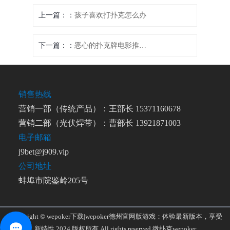
上一篇：
孩子喜欢打扑克怎么办
下一篇：
恶心的扑克牌电影推荐-《赌局迷踪》
销售热线
营销一部（传统产品）：王部长 15371160678
营销二部（光伏焊带）：曹部长 13921871003
电子邮箱
j9bet@j909.vip
公司地址
蚌埠市院鉴岭205号
Copyright © wepoker下载|wepoker德州官网版游戏：体验最新版本，享受
新特性 2024 版权所有 All rights reserved
微扑克wepoker