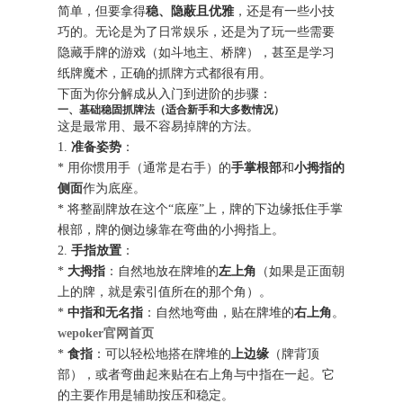
简单，但要拿得
稳、隐蔽且优雅
，还是有一些小技
巧的。无论是为了日常娱乐，还是为了玩一些需要
隐藏手牌的游戏（如斗地主、桥牌），甚至是学习
纸牌魔术，正确的抓牌方式都很有用。
下面为你分解成从入门到进阶的步骤：
一、基础稳固抓牌法（适合新手和大多数情况）
这是最常用、最不容易掉牌的方法。
1.
准备姿势
：
* 用你惯用手（通常是右手）的
手掌根部
和
小拇指的
侧面
作为底座。
* 将整副牌放在这个“底座”上，牌的下边缘抵住手掌
根部，牌的侧边缘靠在弯曲的小拇指上。
2.
手指放置
：
*
大拇指
：自然地放在牌堆的
左上角
（如果是正面朝
上的牌，就是索引值所在的那个角）。
*
中指和无名指
：自然地弯曲，贴在牌堆的
右上角
。
wepoker官网首页
*
食指
：可以轻松地搭在牌堆的
上边缘
（牌背顶
部），或者弯曲起来贴在右上角与中指在一起。它
的主要作用是辅助按压和稳定。